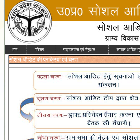
होम
परिचय
गाइडलाइंस एवं मैनुअल
सोशल आडिट प्र
सोशल ऑडिट की प्रक्रिया एवं चरण